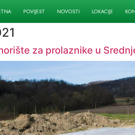
ETNA
POVIJEST
NOVOSTI
LOKACIJE
KON
021
morište za prolaznike u Sredn