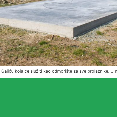
 Gajiću koja će služiti kao odmorište za sve prolaznike. U n