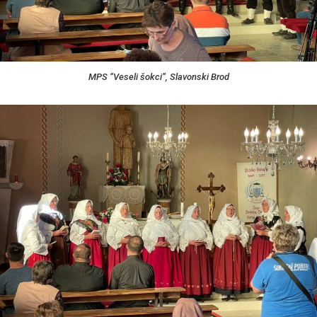
MPS “Veseli šokci”, Slavonski Brod