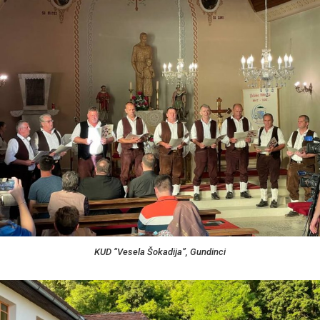
KUD “Vesela Šokadija”, Gundinci